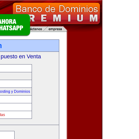
m
 puesto en Venta
sting y Dominios
tas