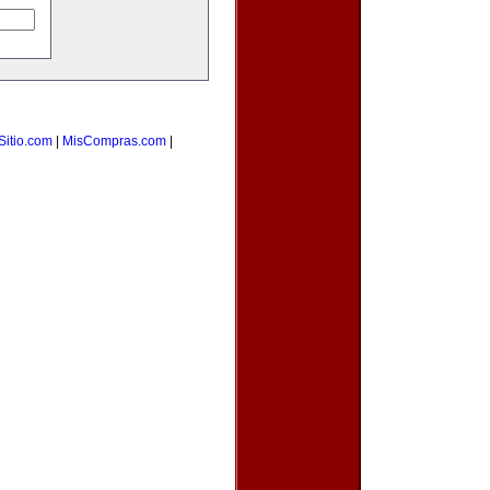
Sitio.com
|
MisCompras.com
|