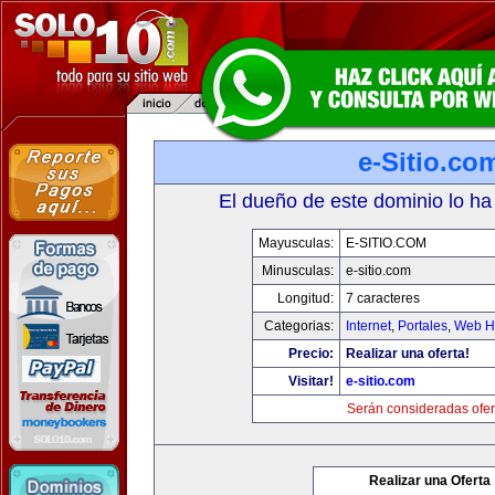
e-Sitio.co
El dueño de este dominio lo ha
Mayusculas:
E-SITIO.COM
Minusculas:
e-sitio.com
Longitud:
7 caracteres
Categorias:
Internet
,
Portales
,
Web Ho
Precio:
Realizar una oferta!
Visitar!
e-sitio.com
Serán consideradas ofer
Realizar una Oferta