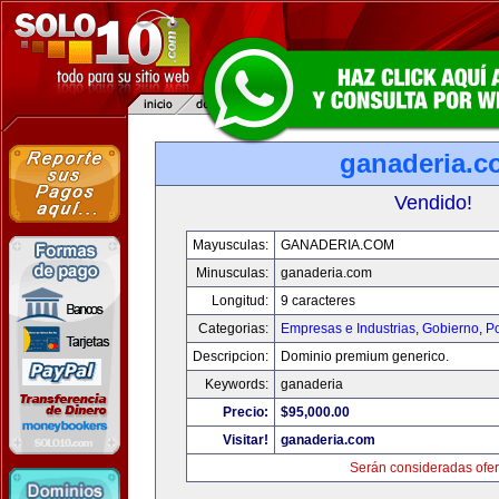
ganaderia.c
Vendido!
Mayusculas:
GANADERIA.COM
Minusculas:
ganaderia.com
Longitud:
9 caracteres
Categorias:
Empresas e Industrias
,
Gobierno
,
Po
Descripcion:
Dominio premium generico.
Keywords:
ganaderia
Precio:
$95,000.00
Visitar!
ganaderia.com
Serán consideradas ofer