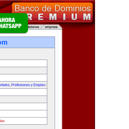
om
rtales
,
Profesiones y Empleo
tas