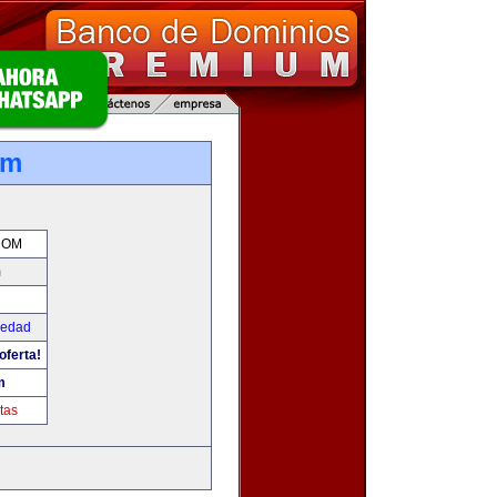
om
COM
m
iedad
oferta!
m
tas