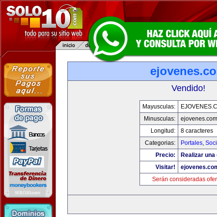
ejovenes.c
Vendido!
Mayusculas:
EJOVENES.
Minusculas:
ejovenes.co
Longitud:
8 caracteres
Categorias:
Portales
,
Soc
Precio:
Realizar una 
Visitar!
ejovenes.co
Serán consideradas ofer