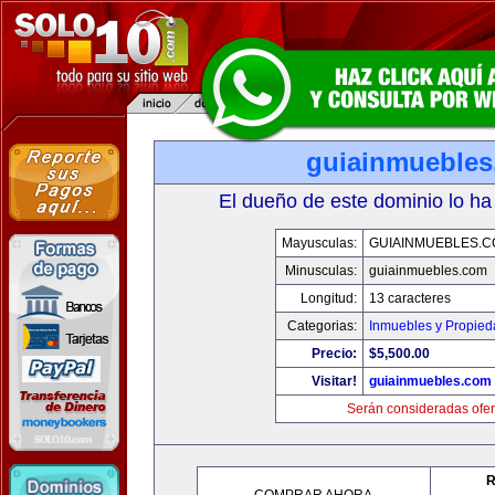
guiainmueble
El dueño de este dominio lo ha
Mayusculas:
GUIAINMUEBLES.
Minusculas:
guiainmuebles.com
Longitud:
13 caracteres
Categorias:
Inmuebles y Propie
Precio:
$5,500.00
Visitar!
guiainmuebles.com
Serán consideradas ofer
R