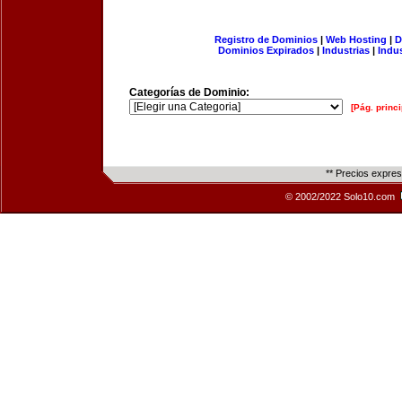
Registro de Dominios
|
Web Hosting
|
D
Dominios Expirados
|
Industrias
|
Indu
Categorías de Dominio:
[Pág. princi
** Precios expre
© 2002/2022 Solo10.com