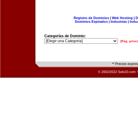
Registro de Dominios
|
Web Hosting
|
D
Dominios Expirados
|
Industrias
|
Indu
Categorías de Dominio:
[Pág. princi
** Precios expre
© 2002/2022 Solo10.com