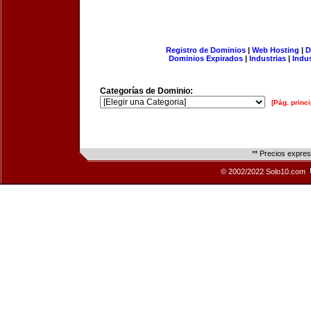
Registro de Dominios
|
Web Hosting
|
D
Dominios Expirados
|
Industrias
|
Indu
Categorías de Dominio:
[Pág. princi
** Precios expre
© 2002/2022 Solo10.com