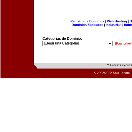
Registro de Dominios
|
Web Hosting
|
D
Dominios Expirados
|
Industrias
|
Indu
Categorías de Dominio:
[Pág. princi
** Precios expre
© 2002/2022 Solo10.com