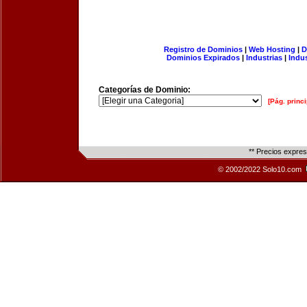
Registro de Dominios
|
Web Hosting
|
D
Dominios Expirados
|
Industrias
|
Indu
Categorías de Dominio:
[Pág. princi
** Precios expre
© 2002/2022 Solo10.com