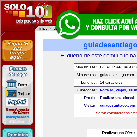
guiadesantiag
El dueño de este dominio lo ha
Mayusculas:
GUIADESANTIAGO.
Minusculas:
guiadesantiago.com
Longitud:
14 caracteres
Categorias:
Portales
,
Viajes,Turi
Precio:
Realizar una oferta!
Visitar!
guiadesantiago.com
Serán consideradas ofer
Realizar una Oferta