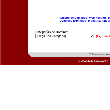
Registro de Dominios
|
Web Hosting
|
D
Dominios Expirados
|
Industrias
|
Indu
Categorías de Dominio:
[Pág. princi
** Precios expre
© 2002/2022 Solo10.com