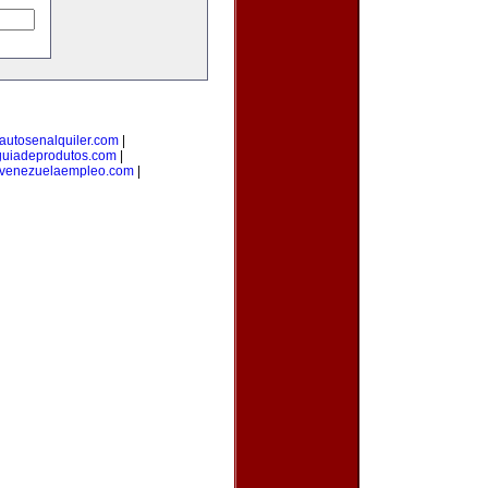
autosenalquiler.com
|
guiadeprodutos.com
|
venezuelaempleo.com
|