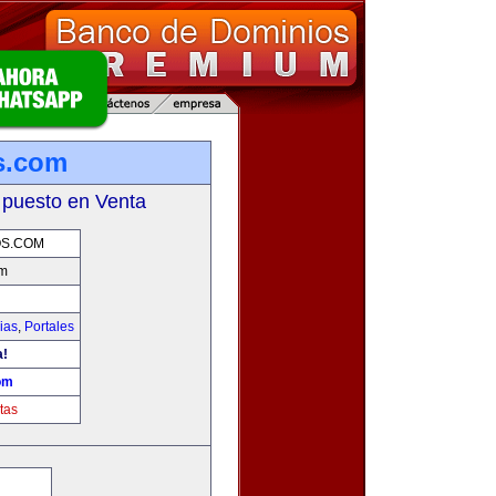
s.com
 puesto en Venta
S.COM
om
ias
,
Portales
a!
om
tas