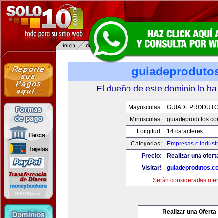
guiadeproduto
El dueño de este dominio lo ha
Mayusculas:
GUIADEPRODUTO
Minusculas:
guiadeprodutos.c
Longitud:
14 caracteres
Categorias:
Empresas e Industr
Precio:
Realizar una ofert
Visitar!
guiadeprodutos.c
Serán consideradas ofer
Realizar una Oferta