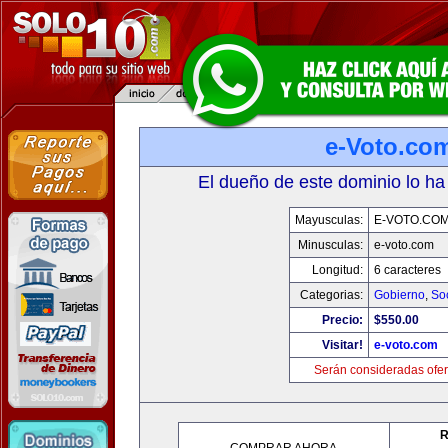
e-Voto.co
El dueño de este dominio lo ha
Mayusculas:
E-VOTO.CO
Minusculas:
e-voto.com
Longitud:
6 caracteres
Categorias:
Gobierno
,
So
Precio:
$550.00
Visitar!
e-voto.com
Serán consideradas ofer
R