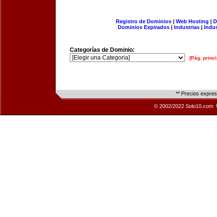
Registro de Dominios
|
Web Hosting
|
D
Dominios Expirados
|
Industrias
|
Indu
Categorías de Dominio:
[Pág. princi
** Precios expre
© 2002/2022 Solo10.com