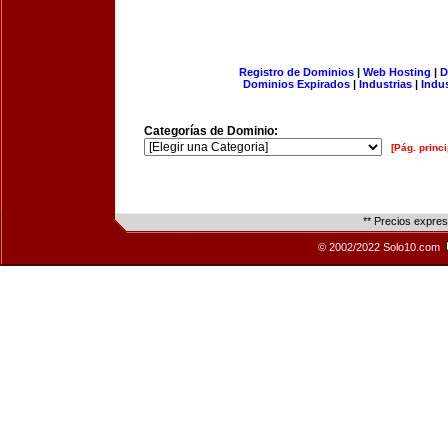
Registro de Dominios
|
Web Hosting
|
D
Dominios Expirados
|
Industrias
|
Indu
Categorías de Dominio:
[Pág. princi
** Precios expre
© 2002/2022 Solo10.com