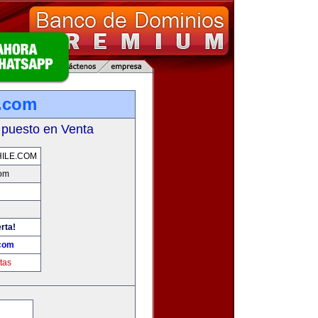
e.com
 puesto en Venta
ILE.COM
com
rta!
.com
tas