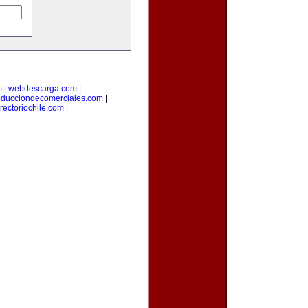
m
|
webdescarga.com
|
oducciondecomerciales.com
|
irectoriochile.com
|