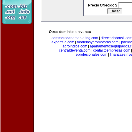
Precio Ofrecido $
Otros dominios en venta:
commerceandmarketing.com
|
directoriobrasil.co
exportelo.com
|
modelosypromotoras.com
|
partid
agroindice.com
|
apartamentosequipados.
centraldeventa.com
|
contactoempresas.com
eprofesionales.com
|
finanzaseinv