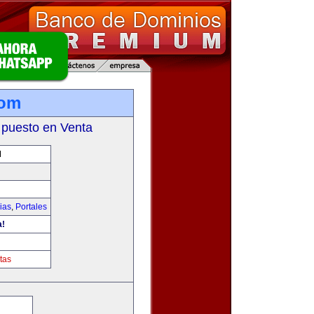
com
 puesto en Venta
M
ias
,
Portales
a!
tas