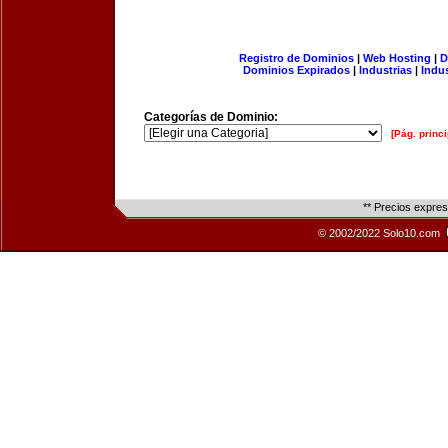
Registro de Dominios
|
Web Hosting
|
D
Dominios Expirados
|
Industrias
|
Indu
Categorías de Dominio:
[Pág. princi
** Precios expre
© 2002/2022 Solo10.com