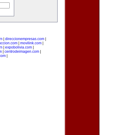
om
|
direccionempresas.com
|
ccion.com
|
movilink.com
|
om
|
expobolivia.com
|
m
|
centrodeimagen.com
|
com
|