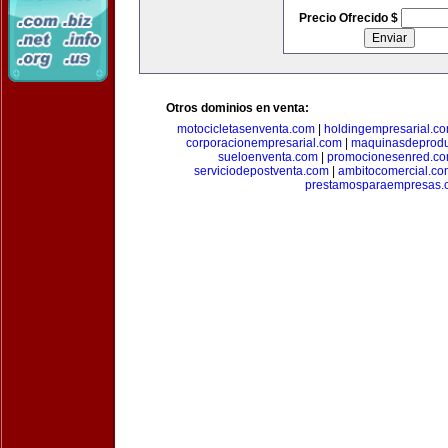
Precio Ofrecido $
Otros dominios en venta:
motocicletasenventa.com
|
holdingempresarial.c
corporacionempresarial.com
|
maquinasdeprodu
sueloenventa.com
|
promocionesenred.c
serviciodepostventa.com
|
ambitocomercial.co
prestamosparaempresas.