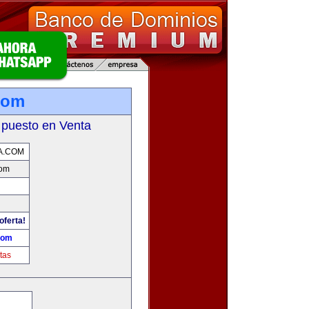
com
 puesto en Venta
A.COM
com
oferta!
com
tas