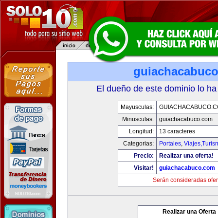
guiachacabuc
El dueño de este dominio lo ha
Mayusculas:
GUIACHACABUCO.
Minusculas:
guiachacabuco.com
Longitud:
13 caracteres
Categorias:
Portales
,
Viajes,Turi
Precio:
Realizar una oferta!
Visitar!
guiachacabuco.com
Serán consideradas ofer
Realizar una Oferta