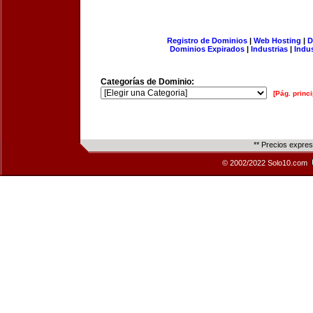
Registro de Dominios
|
Web Hosting
|
D
Dominios Expirados
|
Industrias
|
Indu
Categorías de Dominio:
[Pág. princi
** Precios expre
© 2002/2022 Solo10.com