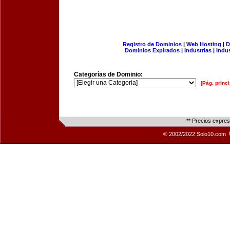
Registro de Dominios
|
Web Hosting
|
D
Dominios Expirados
|
Industrias
|
Indu
Categorías de Dominio:
[Pág. princi
** Precios expre
© 2002/2022 Solo10.com