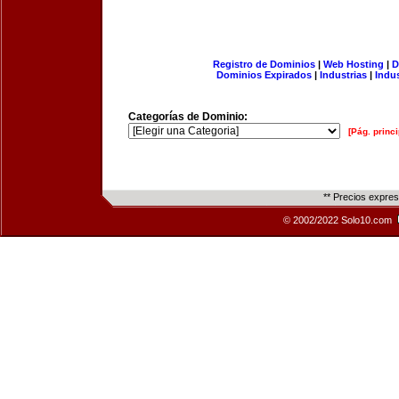
Registro de Dominios
|
Web Hosting
|
D
Dominios Expirados
|
Industrias
|
Indu
Categorías de Dominio:
[Pág. princi
** Precios expre
© 2002/2022 Solo10.com