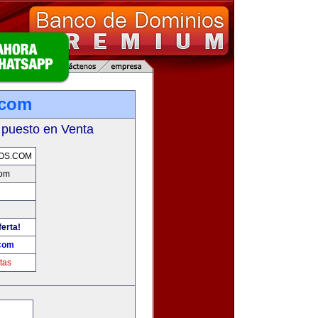
.com
 puesto en Venta
OS.COM
com
ferta!
.com
tas