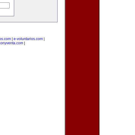
ios.com
|
e-voluntarios.com
|
cionyventa.com
|