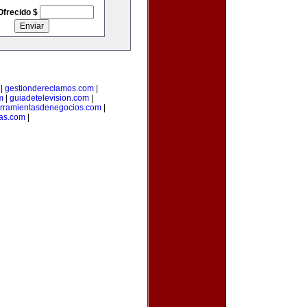
Ofrecido $
|
gestiondereclamos.com
|
m
|
guiadetelevision.com
|
rramientasdenegocios.com
|
as.com
|