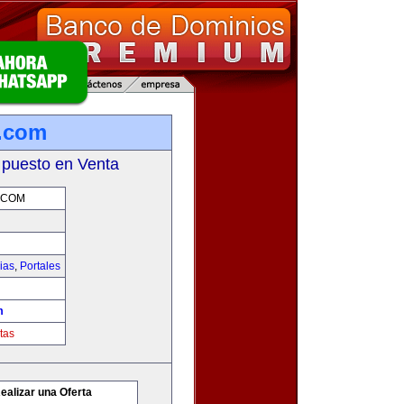
s.com
 puesto en Venta
.COM
ias
,
Portales
m
tas
ealizar una Oferta